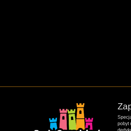
Zap
Specja
pobyt 
dedyk