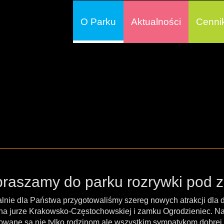
O Parku
Aktualności
Cenni
raszamy do parku rozrywki pod 
lnie dla Państwa przygotowaliśmy szereg nowych atrakcji dla d
na jurze Krakowsko-Częstochowskiej i zamku Ogrodzieniec. Nasz
owane są nie tylko rodzinom ale wszystkim sympatykom dobre