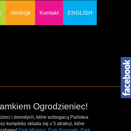
k
Atrakcje
Kontakt
ENGLISH
zamkiem Ogrodzieniec!
zieci i dorosłych, które wzbogacą Państwa
 kompleks składa się z 5 atrakcji, które
j zabawy!
Park Miniatur
,
Park Rozrywki
,
Park